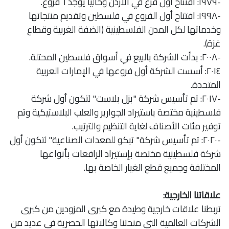
-١٩٧٩: افتتاح أول فرع في الأردن وحاليا يوجد ٦ فروع.
-١٩٩٨: افتتاح أول الفروع في فلسطين وتقديم منتجاتها
وخدماتها لكل المدن الفلسطينية (الضفة الغربية وقطاع
غزة).
-٢٠٠٨: بدأت الشركة بالبيع في أسواق فلسطين المحتلة.
٢٠١٤: أسست الشركة أول فروعها في الإمارات العربية
المتحدة.
-٢٠١٧: تم تأسيس شركة "بزل بلاست" لتكون أول شركة
فلسطينية مختصة باستيراد الجوارير والعلب البلاستيكية وتم
توفير مئات الأصناف لغاية التنظيم والترتيب.
-٢٠٢٠: تم تأسيس شركة" تبكو للمعدات الصناعية" لتكون أول
شركة فلسطينية مختصة بإستيراد الرافعات بأنواعها
المختلفة وجميع قطع الغيار الخاصة بها.
علاقاتنا الخارجية:
تربطنا علاقات خارجية وطيدة مع كبرى المزودين من كبرى
الشركات العالمية التي منحتنا وكالاتها الحصرية في عديد من