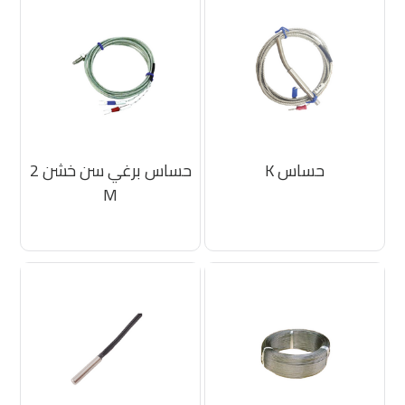
حساس K
حساس برغي سن خشن 2
M