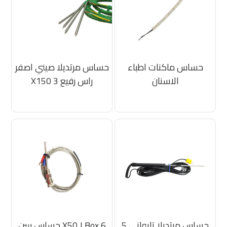
حساس ماكنات اطباء
حساس مرتديلا صيني اصفر
الاسنان
راس رفيع 3 X150
حساس مرتديلا تايواني 5
6 X50 J Box حساس سن