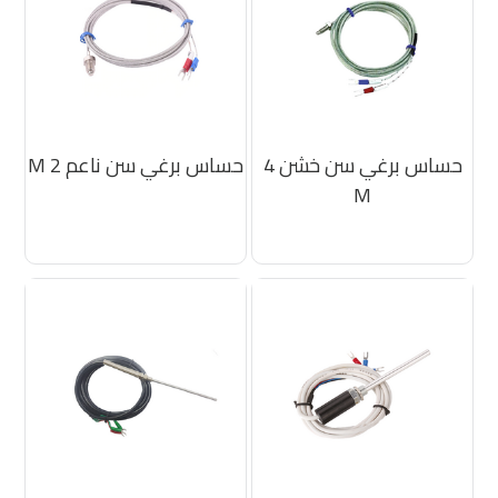
حساس برغي سن خشن 4
حساس برغي سن ناعم 2 M
M