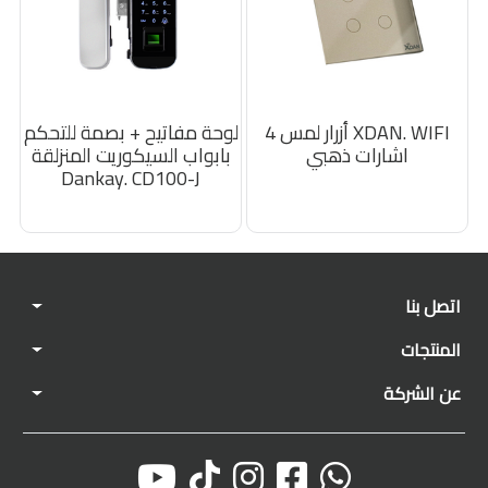
XDAN. WIFI أزرار لمس 4
لوحة مفاتيح + بصمة للتحكم
اشارات ذهبي
بابواب السيكوريت المنزلقة
Dankay. CD100-J
اتصل بنا
المنتجات
عن الشركة