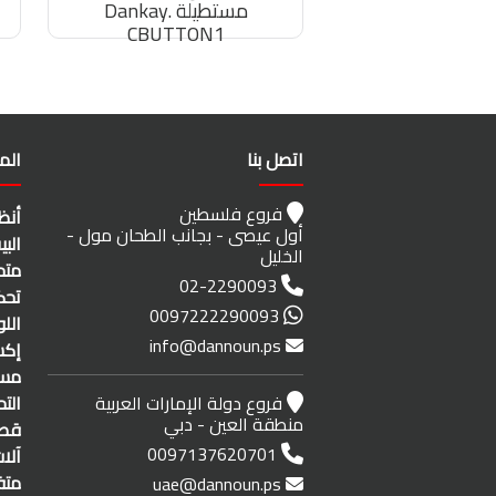
مستطيلة Dankay.
CBUTTON1
اتصل بنا
الم
فروع فلسطين
أنظ
أول عيصى - بجانب الطحان مول -
الب
الخليل
متح
02-2290093
تحك
0097222290093
الل
info@dannoun.ps
إكس
مست
فروع دولة الإمارات العربية
الت
منطقة العين - دبي
قطا
0097137620701
آلا
متف
uae@dannoun.ps