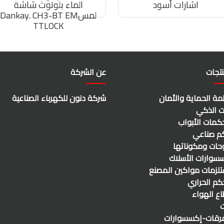
اشارات أسود
الماء بلوتوث شاشة
لمسDankay. CH3-BT EM
TTLOCK
نتجات
عن الشركة
مة الحماية والأمان
شركة دنون للكهرباء الصناعية
يت الذكي
كمات الأبواب
م صناعي
وحات ومكوناتها
سوارات الأسلاك
لزمات مواكين المصنع
حكم الحراري
ع الهواء
ت
رقات-إكسسوارات