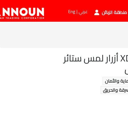
عربي |
Eng
منطقة الزبائن
XDAN. WIFI أزرار لمس ستائر
اية والأمان
سرقة والحريق