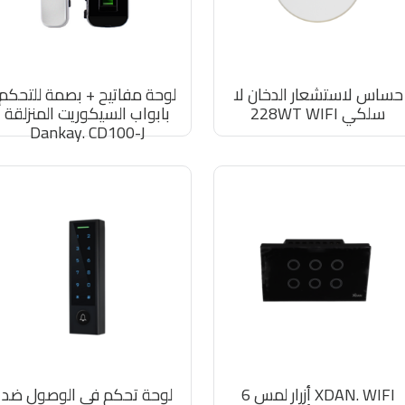
حساس لاستشعار الدخان لا
لوحة مفاتيح + بصمة للتحكم
سلكي 228WT WIFI
بابواب السيكوريت المنزلقة
Dankay. CD100-J
XDAN. WIFI أزرار لمس 6
لوحة تحكم في الوصول ضد