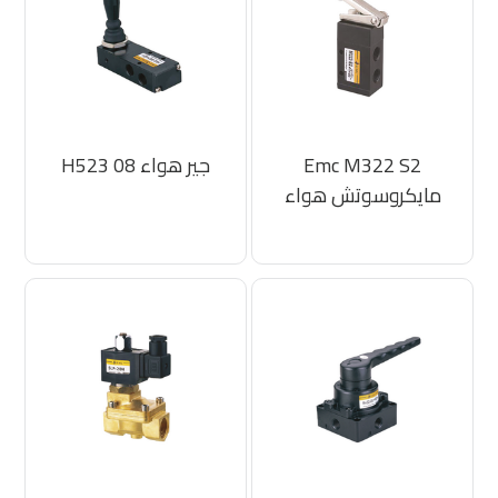
Emc M322 S2
جير هواء H523 08
مايكروسوتش هواء