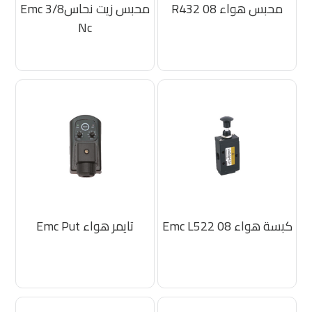
محبس هواء R432 08
محبس زيت نحاس3/8 Emc
Nc
كبسة هواء Emc L522 08
تايمر هواء Emc Put