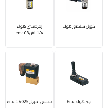
كويل سلكتور هواء
إمرجنسي هواء
1/4انشemc 08
جير هواء Emc
محبس+كويلemc 2 V025